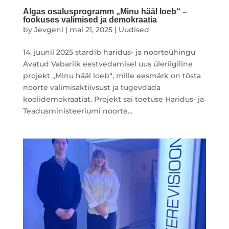
Algas osalusprogramm „Minu hääl loeb“ –
fookuses valimised ja demokraatia
by
Jevgeni
|
mai 21, 2025
|
Uudised
14. juunil 2025 stardib haridus- ja noorteühingu
Avatud Vabariik eestvedamisel uus üleriigiline
projekt „Minu hääl loeb“, mille eesmärk on tõsta
noorte valimisaktiivsust ja tugevdada
koolidemokraatiat. Projekt sai toetuse Haridus- ja
Teadusministeeriumi noorte...