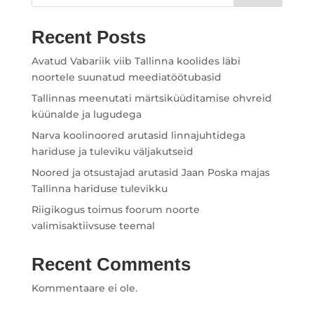
Recent Posts
Avatud Vabariik viib Tallinna koolides läbi
noortele suunatud meediatöötubasid
Tallinnas meenutati märtsiküüditamise ohvreid
küünalde ja lugudega
Narva koolinoored arutasid linnajuhtidega
hariduse ja tuleviku väljakutseid
Noored ja otsustajad arutasid Jaan Poska majas
Tallinna hariduse tulevikku
Riigikogus toimus foorum noorte
valimisaktiivsuse teemal
Recent Comments
Kommentaare ei ole.