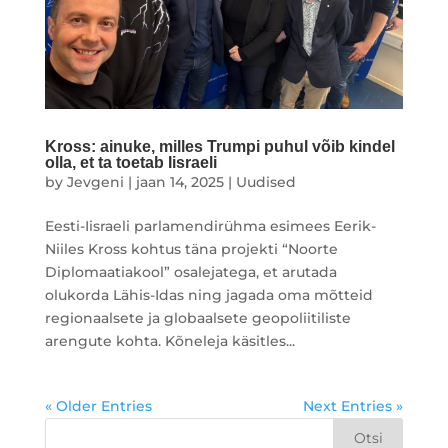
Kross: ainuke, milles Trumpi puhul võib kindel
olla, et ta toetab Iisraeli
by
Jevgeni
|
jaan 14, 2025
|
Uudised
Eesti-Iisraeli parlamendirühma esimees Eerik-
Niiles Kross kohtus täna projekti “Noorte
Diplomaatiakool” osalejatega, et arutada
olukorda Lähis-Idas ning jagada oma mõtteid
regionaalsete ja globaalsete geopoliitiliste
arengute kohta. Kõneleja käsitles...
« Older Entries
Next Entries »
Otsi