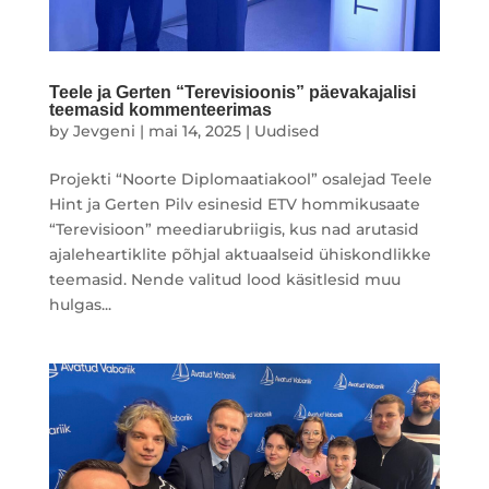
Teele ja Gerten “Terevisioonis” päevakajalisi
teemasid kommenteerimas
by
Jevgeni
|
mai 14, 2025
|
Uudised
Projekti “Noorte Diplomaatiakool” osalejad Teele
Hint ja Gerten Pilv esinesid ETV hommikusaate
“Terevisioon” meediarubriigis, kus nad arutasid
ajaleheartiklite põhjal aktuaalseid ühiskondlikke
teemasid. Nende valitud lood käsitlesid muu
hulgas...