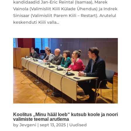
kandidaadid Jan-Eric Reintal (Isamaa), Marek
Vainola (Valimisliit Kiili Külade Ühendus) ja Indrek
Sinisaar (Valimisliit Parem Kiili – Restart). Arutelul
keskenduti Kiili valla...
Koolitus „Minu hääl loeb“ kutsub koole ja noori
valimiste teemal arutlema
by
Jevgeni
|
sept 13, 2025
|
Uudised